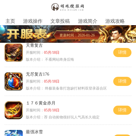
主页
游戏操作
文章投稿
游戏简介
游戏攻略
更新时间：2026-01-26
天青复古
详情
开服时间：
05月/18日
版本介绍：
不看网站终身后悔
无尽复古176
详情
开服时间：
05月/18日
版本介绍：
终极装备靠打急缺打材料双登录器合区
１７６黄金赤月
详情
开服时间：
05月/18日
版本介绍：
荐 自动捡物很好玩人气高长久稳定
最强冰雪