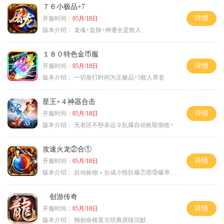
７６小极品+7
详情
开服时间：
05月/18日
版本介绍：
龙魂+血脉+神通全是散人
１８０特色金币服
详情
开服时间：
05月/18日
版本介绍：
一切靠打时间为王极品+5散人养老
星王+４神器合击
详情
开服时间：
05月/18日
版本介绍：
无老区不秒杀运９乱爆自动捡取徊收+
攻速火龙②合①
详情
开服时间：
05月/18日
版本介绍：
自动捡物＋合成小怪狂爆⑦⑧⑨爆率+９
创游传奇
详情
开服时间：
05月/18日
版本介绍：
独创命格复古经典原味沉默