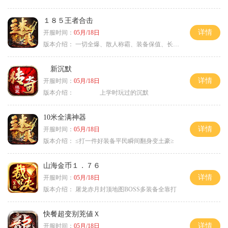
１８５王者合击
详情
开服时间：
05月/18日
版本介绍：
一切全爆、散人称霸、装备保值、长期耐玩
新沉默
详情
开服时间：
05月/18日
版本介绍：
上学时玩过的沉默
10米全满神器
详情
开服时间：
05月/18日
版本介绍：
≤打一件好装备平民瞬间翻身变土豪≥
山海金币１．７６
详情
开服时间：
05月/18日
版本介绍：
屠龙赤月封顶地图BOSS多装备全靠打
快餐超变别茺値Ｘ
详情
开服时间：
05月/18日